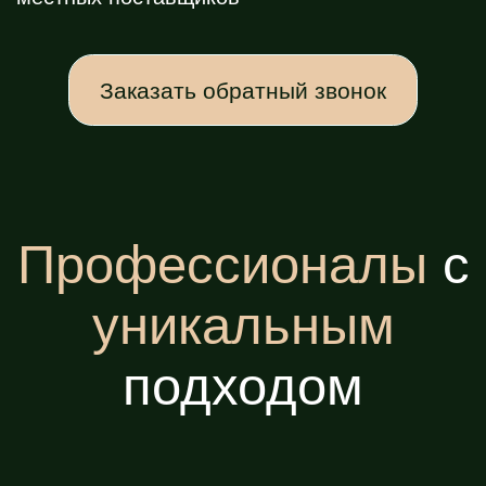
Адрес:
г. Анапа, Анапское шоссе, 12
Телефон:
+7 (918) 179-92-19
Соц-сети:
Telegram
ВКонтакте
Задать вопрос