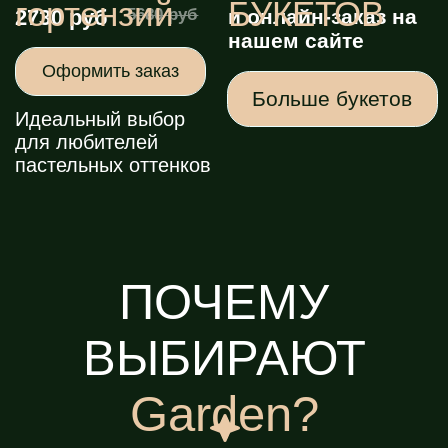
Всего 3 клика до идеального букета
Оплата
удобным
способом
Принимаем карты, наличные и
онлайн-платежи
Бесплатная
доставка при
заказе
от 3000 рублей
Никаких скрытых платежей, только
цветы
В чем секрет
свежести
наших