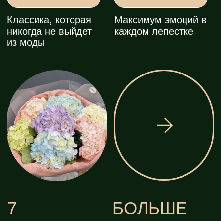
Фото букета
перед доставкой
Вы всегда знаете, что получит ваш
получатель
Свежие
цветы из
лучших
плантаций
мира
Гарантируем долговечность и
насыщенный цвет
Удобный
онлайн-заказ