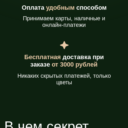
Наши флористы —
это
мастера
своего дела
с опытом
работы
в
крупнейших
салонах России