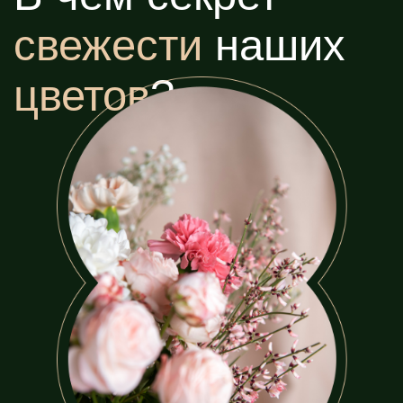
Мы создаем
цветочные композиции, которые выбирают
для первых лиц
Каждый букет —
это
произведение искусства
, созданное с
учетом
ваших пожеланий
Приведи
друга
получи