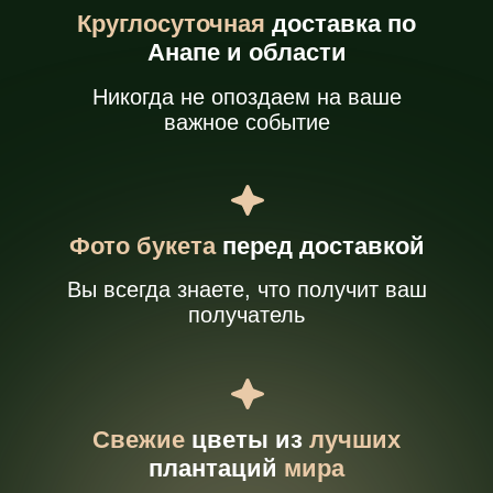
цветов
?
Мы привозим
цветы
напрямую
01
из лучших плантаций
Голландии, Эквадора и Кении. Благодаря
правильному хранению и транспортировке,
наши цветы остаются свежими в течение 7-