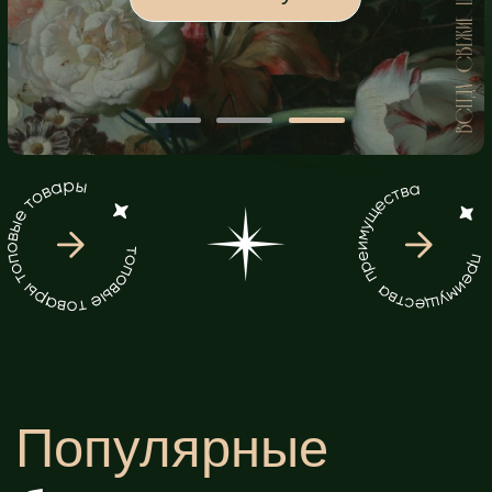
51 роза
101 роза
2499 руб
3910 руб
4949 руб
6400 руб
Оформить заказ
Оформить заказ
Классика, которая
Максимум эмоций в
никогда не выйдет
каждом лепестке
из моды
7
БОЛЬШЕ