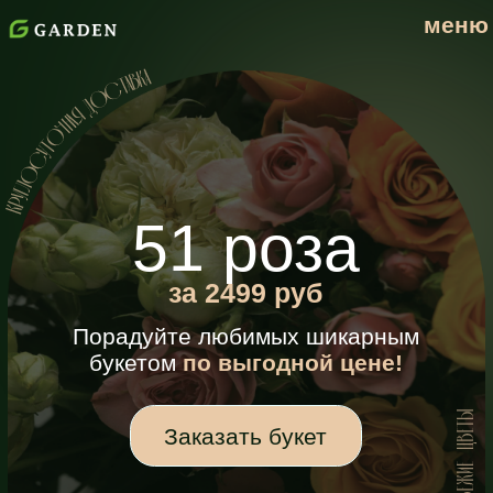
меню
services
menu
51 роза
cases
about
faq
articles
за 2499 руб
Full-stack marketing agency
Порадуйте любимых шикарным
букетом
по выгодной цене!
Заказать букет