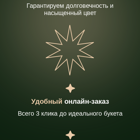
10 дней.
02
Высокое
качество —
Идеальные бутоны и насыщенные цвета,
которые сохраняются дольше, чем у
местных поставщиков
Заказать обратный звонок
Профессионалы
с
уникальным
подходом