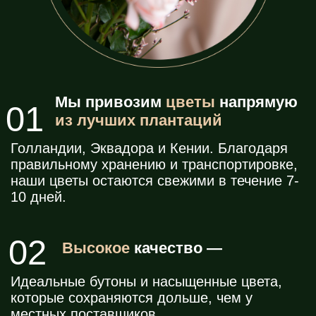
Приведи одного
или
нескольких
бонус
друзей
, которые совершат покупки на
сумму
от 3000
рублей, и
получи 500
рублей
на карту
за каждого
в этот же
вечер!
Приходи в Garden и
01
бери купоны
Заполни свою контактную
02
информацию в купоне
Раздавай купоны друзьям и
03
получай бонусы за их
заказы!
Связаться с нами легко